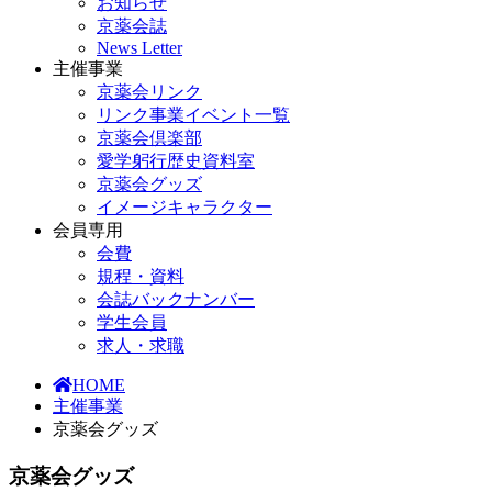
お知らせ
京薬会誌
News Letter
主催事業
京薬会リンク
リンク事業イベント一覧
京薬会倶楽部
愛学躬行歴史資料室
京薬会グッズ
イメージキャラクター
会員専用
会費
規程・資料
会誌バックナンバー
学生会員
求人・求職
HOME
主催事業
京薬会グッズ
京薬会グッズ