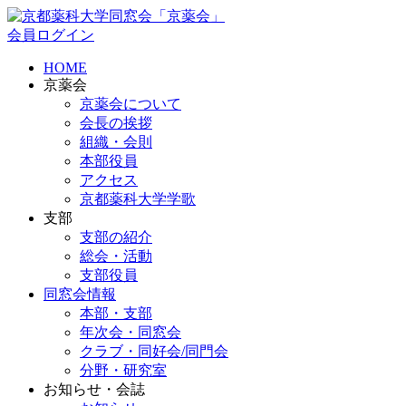
会員ログイン
HOME
京薬会
京薬会について
会長の挨拶
組織・会則
本部役員
アクセス
京都薬科大学学歌
支部
支部の紹介
総会・活動
支部役員
同窓会情報
本部・支部
年次会・同窓会
クラブ・同好会/同門会
分野・研究室
お知らせ・会誌