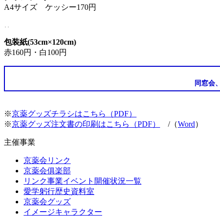
A4サイズ ケッシー170円
包装紙(53cm×120cm)
赤160円・白100円
同窓会
※
京薬グッズチラシはこちら（PDF）
※
京薬グッズ注文書の印刷はこちら（PDF）
/（
Word
）
主催事業
京薬会リンク
京薬会俱楽部
リンク事業イベント開催状況一覧
愛学躬行歴史資料室
京薬会グッズ
イメージキャラクター