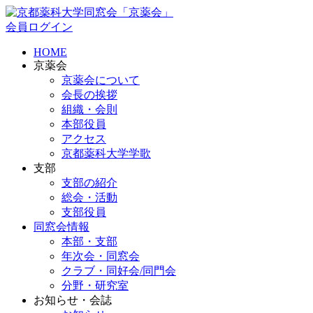
会員ログイン
HOME
京薬会
京薬会について
会長の挨拶
組織・会則
本部役員
アクセス
京都薬科大学学歌
支部
支部の紹介
総会・活動
支部役員
同窓会情報
本部・支部
年次会・同窓会
クラブ・同好会/同門会
分野・研究室
お知らせ・会誌