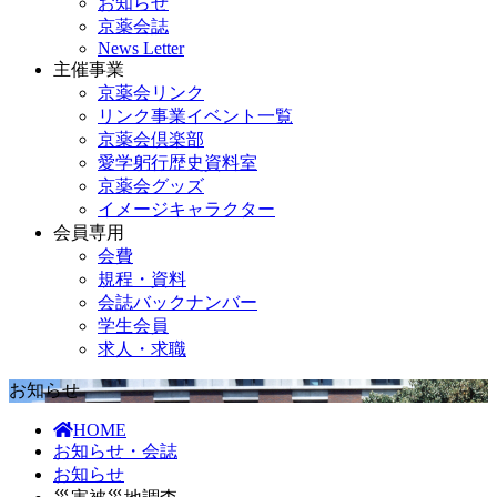
お知らせ
京薬会誌
News Letter
主催事業
京薬会リンク
リンク事業イベント一覧
京薬会倶楽部
愛学躬行歴史資料室
京薬会グッズ
イメージキャラクター
会員専用
会費
規程・資料
会誌バックナンバー
学生会員
求人・求職
お知らせ
HOME
お知らせ・会誌
お知らせ