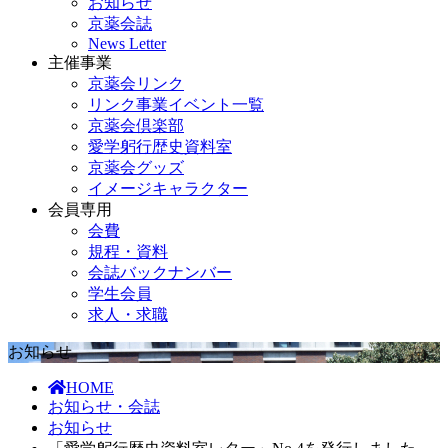
お知らせ
京薬会誌
News Letter
主催事業
京薬会リンク
リンク事業イベント一覧
京薬会倶楽部
愛学躬行歴史資料室
京薬会グッズ
イメージキャラクター
会員専用
会費
規程・資料
会誌バックナンバー
学生会員
求人・求職
お知らせ
HOME
お知らせ・会誌
お知らせ