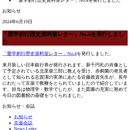
「愛学躬行歴史資料室レター」No.4を発行しました
お知らせ
2024年6月19日
「愛学躬行歴史資料室レター」No.4を発行しまし
た
「愛学躬行歴史資料室レター」No.4
を発行しました。
来月新しい日本銀行券が発行されます。新千円札の肖像とし
て予定
されている北里柴三郎に教えを受け、赤痢菌の発見者
として知られ
る志賀潔の実弟にあたる佐藤政資先生が、長年
にわたって京薬で教
鞭をとられていましたので紹介していま
す。担当は物理学・
数学でしたが、また図書の充実に努めて
今日の図書館の基礎をつく
られました。
お知らせ・会誌
お知らせ
京薬会誌
News Letter