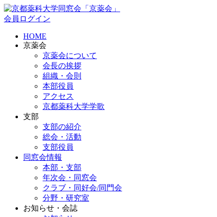
会員ログイン
HOME
京薬会
京薬会について
会長の挨拶
組織・会則
本部役員
アクセス
京都薬科大学学歌
支部
支部の紹介
総会・活動
支部役員
同窓会情報
本部・支部
年次会・同窓会
クラブ・同好会/同門会
分野・研究室
お知らせ・会誌