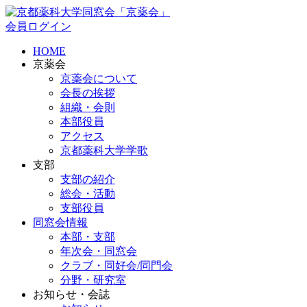
会員ログイン
HOME
京薬会
京薬会について
会長の挨拶
組織・会則
本部役員
アクセス
京都薬科大学学歌
支部
支部の紹介
総会・活動
支部役員
同窓会情報
本部・支部
年次会・同窓会
クラブ・同好会/同門会
分野・研究室
お知らせ・会誌