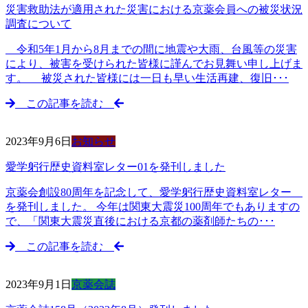
災害救助法が適用された災害における京薬会員への被災状況
調査について
令和5年1月から8月までの間に地震や大雨、台風等の災害
により、被害を受けられた皆様に謹んでお見舞い申し上げま
す。 被災された皆様には一日も早い生活再建、復旧･･･
この記事を読む
2023年9月6日
お知らせ
愛学躬行歴史資料室レター01を発刊しました
京薬会創設80周年を記念して、愛学躬行歴史資料室レター
を発刊しました。 今年は関東大震災100周年でもありますの
で、「関東大震災直後における京都の薬剤師たちの･･･
この記事を読む
2023年9月1日
京薬会誌