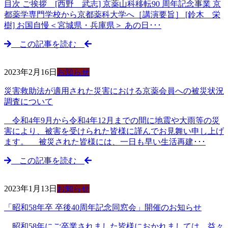
目次 ご挨拶 [西野 武志] 京薬山科移転90 周年記念事業 京
都薬学専門学校から京都薬科大学へ［講演要旨］ [鈴木 栄
樹] お国自慢＜宮城県・兵庫県＞ あの日･･･
この記事を読む
2023年2月16日
お知らせ
災害救助法が適用された災害における京薬会員への被災状況
調査について
令和4年9月から令和4年12月までの間に地震や大雨等の災
害により、被害を受けられた皆様に謹んでお見舞い申し上げ
ます。 被災された皆様には、一日も早い生活再建･･･
この記事を読む
2023年1月13日
お知らせ
「昭和58年卒 卒後40周年記念同窓会」開催のお知らせ
昭和58年にご卒業されました皆様におかれましては、益々