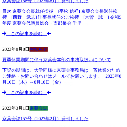
京薬会誌158号（2023年8月）発刊しました
目次 京薬会会長就任挨拶 [平松 信祥] 京薬会会長退任挨
拶 [西野 武志] 理事長就任のご挨拶 [木曽 誠一] 令和5
年度 京薬会代議員総会・支部長会 千里･･･
この記事を読む
2023年8月8日
お知らせ
夏季休業期間に伴う京薬会本部の事務取扱いについて
下記の期間は、大学同様に京薬会事務局は一斉休業のため、
ご連絡・お問い合わせはメールでお願いします。 2023年8
月10日（木）～8月18日（金） ･･･
この記事を読む
2023年3月1日
京薬会誌
京薬会誌157号（2023年2月）発刊しました