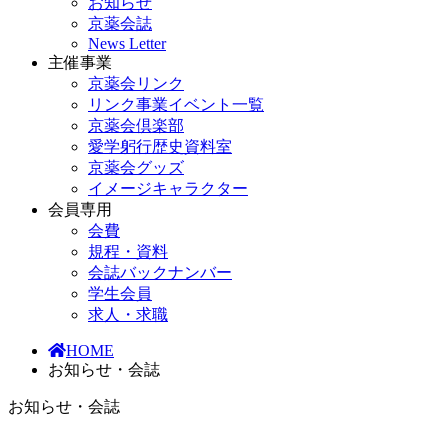
お知らせ
京薬会誌
News Letter
主催事業
京薬会リンク
リンク事業イベント一覧
京薬会倶楽部
愛学躬行歴史資料室
京薬会グッズ
イメージキャラクター
会員専用
会費
規程・資料
会誌バックナンバー
学生会員
求人・求職
HOME
お知らせ・会誌
お知らせ・会誌