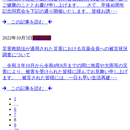
ご健勝のこととお慶び申し上げます。 さて、卒後40周年
記念同窓会を下記の通り開催いたします。 皆様お誘･･･
この記事を読む
2022年10月5日
お知らせ
災害救助法が適用された災害における京薬会員への被災状況
調査について
令和３年10月から令和4年8月までの間に地震や大雨等の災
害により、被害を受けられた皆様に謹んでお見舞い申し上げ
ます。 被災された皆様には、一日も早い生活再建･･･
この記事を読む
1
…
6
7
8
9